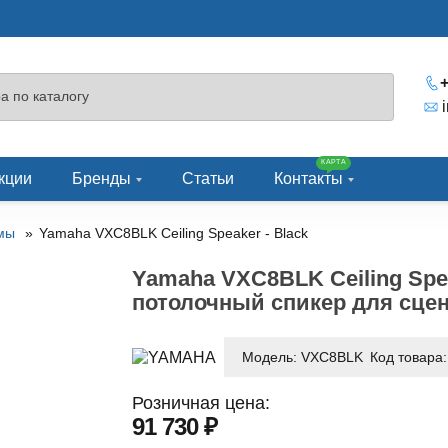
+
КАРТА
кции
Бренды
Статьи
Контакты
емы
Yamaha VXC8BLK Ceiling Speaker - Black
Yamaha VXC8BLK Ceiling Sp
потолочный спикер для сцен
Модель:
VXC8BLK
Код товара
Розничная цена:
91 730 ₽