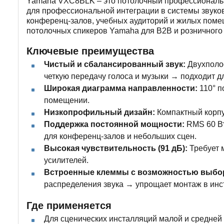
Yamaha VXC8BLK – это потолочный профессиональны
для профессиональной интеграции в системы звуко
конференц-залов, учебных аудиторий и жилых поме
потолочных спикеров Yamaha для B2B и розничного 
Ключевые преимущества
Чистый и сбалансированный звук:
Двухполос
четкую передачу голоса и музыки → подходит д
Широкая диаграмма направленности:
110° п
помещении.
Низкопрофильный дизайн:
Компактный корпу
Поддержка постоянной мощности:
RMS 60 Вт
для конференц-залов и небольших сцен.
Высокая чувствительность (91 дБ):
Требует 
усилителей.
Встроенные клеммы с возможностью выбора
распределения звука → упрощает монтаж в инс
Где применяется
Для сценических инсталляций малой и средне