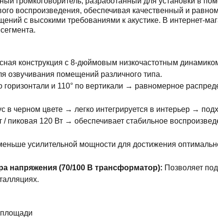
й громкоговоритель, разработанный для установки в пом
вого воспроизведения, обеспечивая качественный и равном
щений с высокими требованиями к акустике. В интернет-
сегмента.
ная конструкция с 8-дюймовым низкочастотным динамико
ля озвучивания помещений различного типа.
о горизонтали и 110° по вертикали → равномерное распре
с в черном цвете → легко интегрируется в интерьер → под
 / пиковая 120 Вт → обеспечивает стабильное воспроизвед
меньше усилительной мощности для достижения оптимальног
 напряжения (70/100 В трансформатор):
Позволяет под
талляциях.
й площади