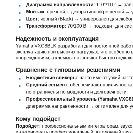
Диаграмма направленности:
110°/110° → рав
Монтаж:
врезной, с декоративной решеткой → у
Цвет:
черный (Black) → универсален для любог
Трансформатор:
70/100 В → подходит для сис
Надежность и эксплуатация
Yamaha VXC8BLK разработан для постоянной работ
эксплуатацию при высоких нагрузках, что особенно
повреждениям, а клеммы позволяют быстро подключ
Сравнение с типовыми решениями
Бюджетные спикеры:
часто имеют узкий част
Средний сегмент:
обеспечивают приличное ка
но ограничены по мощности и долговечности.
Профессиональный уровень (Yamaha VXC8
диаграмма направленности → оптимален для у
Кому подойдет
Подойдет:
профессиональным интеграторам, звукор
интегрировать профессиональный потолочный звук 