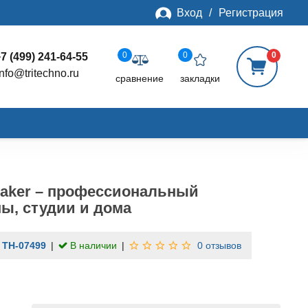
Вход
/
Регистрация
0
0
0
7 (499) 241-64-55
info@tritechno.ru
сравнение
закладки
eaker – профессиональный
ы, студии и дома
:
TH-07499
В наличии
0 отзывов