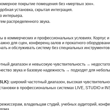
номерное покрытие помещения без «мертвых зон».
добная установка, скрытая интеграция.
о интерьера.
тем распределенного звука.
ы в коммерческих и профессиональных условиях. Корпус 
 важно для сцен, конференц-залов и прокатного оборудован
ать и обслуживать систему без специальных инструментов
отный диапазон и невысокую чувствительность → недостаточ
чество звука и базовую надежность → подходят для небол
BLK):
широкий частотный диапазон, высокая чувствительно
становки в профессиональных системах LIVE, STUDIO и IN
ежиссерам, владельцам студий, учебных аудиторий, конфер
дома.