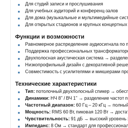
Для студий записи и прослушивания
Для учебных аудиторий и конференц-залов
Для дома (музыкальные и мультимедийные сис
Для открытых стадионов и крупных концертных
Функции и возможности
Равномерное распределение аудиосигнала по 
Поддержка профессиональных трансформаторов
Двухполосная акустическая система → разделен
Низкопрофильный дизайн с декоративной решет
Совместимость с усилителями и микшерами про
Технические характеристики
Тип:
потолочный двухполосный спикер → обеспе
Динамики:
НЧ 8" / ВЧ 1" → разделение частот 
Частотный диапазон:
60 Гц – 20 кГц → полный
Мощность:
RMS 60 Вт, пиковая 120 Вт → дост
Чувствительность:
91 дБ → высокий уровень 
Импеданс:
8 Ом → стандарт для профессионал