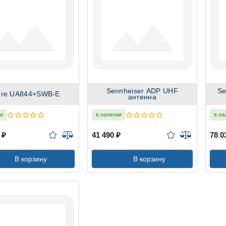
Sennheiser ADP UHF
Se
ure UA844+SWB-E
антенна
ии
в наличии
в на
 ₽
41 490 ₽
78 0
В корзину
В корзину