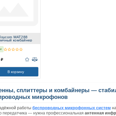
isycom MAT288
ричный комбайнер
ии
 ₽
В корзину
енны, сплиттеры и комбайнеры — стаби
проводных микрофонов
адёжной работы
беспроводных микрофонных систем
на
о передатчика — нужна профессиональная
антенная инфр