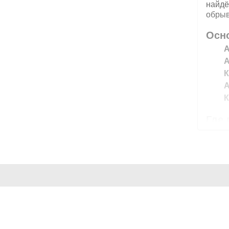
найдё
обрыв
Осн
А
А
К
Где
К
Т
Т
К
Поч
Т
ИНФОРМАЦИЯ
ПОПУЛЯР
Э