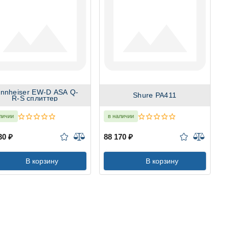
nnheiser EW-D ASA Q-
Shure PA411
R-S сплиттер
личии
в наличии
30 ₽
88 170 ₽
В корзину
В корзину