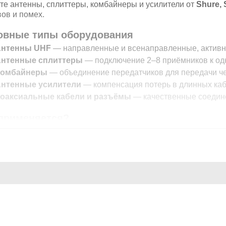
те антенны, сплиттеры, комбайнеры и усилители от
Shure, 
ов и помех.
овные типы оборудования
Антенны UHF
— направленные и всенаправленные, активны
нтенные сплиттеры
— подключение 2–8 приёмников к одн
Комбайнеры
— объединение передатчиков для передачи чер
нтенные усилители
— компенсация потерь в длинных каб
оаксиальные кабели и разъёмы
— качественные соедин
 применяется?
онцертные площадки
— многоканальные системы без вз
елевидение и радио
— стабильный сигнал в условиях пло
еатры и филармонии
— надёжность при длительных выст
онференц-залы
— чёткая речь без обрывов даже при бол
ему выбирают ТРИТЕХНО?
олько
оригинальные антенные решения
с официальной г
НОЕ
ДЛЯ ПОКУПАТЕЛЕЙ
кспертная консультация
— поможем спроектировать RF-и