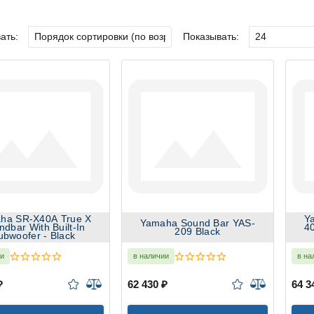
ать:
Показывать:
0A True X
Y
Yamaha Sound Bar YAS-
dbar With Built-In
4
209 Black
ubwoofer - Black
ии
в наличии
в на
₽
62 430 ₽
64 3