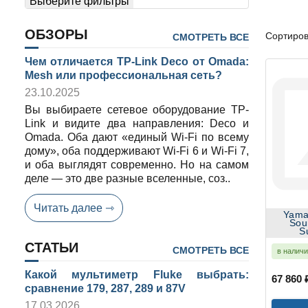
Выберите фильтры
ОБЗОРЫ
Сортиров
СМОТРЕТЬ ВСЕ
Чем отличается TP-Link Deco от Omada:
Mesh или профессиональная сеть?
23.10.2025
Вы выбираете сетевое оборудование TP-
Link и видите два направления: Deco и
Omada. Оба дают «единый Wi-Fi по всему
дому», оба поддерживают Wi-Fi 6 и Wi-Fi 7,
и оба выглядят современно. Но на самом
деле — это две разные вселенные, соз..
Читать далее ⇾
Yamaha SR-X4
Soun
S
СТАТЬИ
СМОТРЕТЬ ВСЕ
в налич
Какой мультиметр Fluke выбрать:
67 860 
сравнение 179, 287, 289 и 87V
17.03.2026