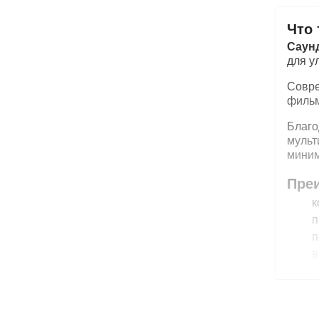
Что 
Саун
для у
Совре
фильм
Благ
муль
миним
Пре
к
п
п
в
п
б
у