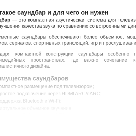
такое саундбар и для чего он нужен
дбар
— это компактная акустическая система для телевиз
лучшения качества звука по сравнению со встроенными ди
менные саундбары обеспечивают более объемное, мощ
ов, сериалов, спортивных трансляций, игр и прослушивани
одаря компактной конструкции саундбары особенно 
тимедийных пространствах, где важно сочетание к
алистичного дизайна.
имущества саундбаров
омпактное размещение под телевизором;
ростое подключение через HDMI ARC/eARC;
оддержка Bluetooth и Wi-Fi;
иртуальное объемное звучание;
оддержка Dolby Atmos и DTS;
еспроводные сабвуферы и тыловые колонки;
добство использования без сложной настройки.