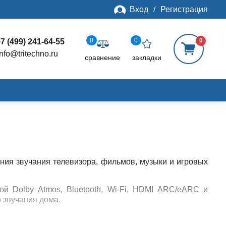
Вход
/
Регистрация
0
0
0
7 (499) 241-64-55
info@tritechno.ru
сравнение
закладки
ия звучания телевизора, фильмов, музыки и игровых
й Dolby Atmos, Bluetooth, Wi-Fi, HDMI ARC/eARC и
 звучания дома.