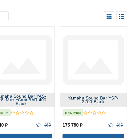
amaha Sound Bar YAS-
Yamaha Sound Bar YSP-
08, MusicCast BAR 400
2700 Black
Black
личии
в наличии
40 ₽
175 780 ₽