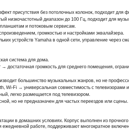
фект присутствия без потолочных колонок, подходит для ф
ый низкочастотный диапазон до 100 Гц, подходит для муз
планшетам и потоковым сервисам.
произведением, громкостью и настройками эквалайзера.
ьких устройств Yamaha в одной сети, управление через см
кая система для дома.
 → достаточная громкость для среднего помещения, огран
оизводит большинство музыкальных жанров, но не професси
oth, Wi-Fi → универсальная совместимость с телевизорами и
ый, легко размещается под телевизором.
осной, но не предназначен для частых переездов или сцены.
атации в домашних условиях. Корпус выполнен из прочного
 ежедневной работе, поддерживают многократное включени