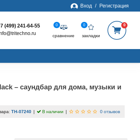
Вход
/
Регистрация
0
0
0
7 (499) 241-64-55
info@tritechno.ru
сравнение
закладки
lack – саундбар для дома, музыки и
вара:
TH-07240
В наличии
0 отзывов