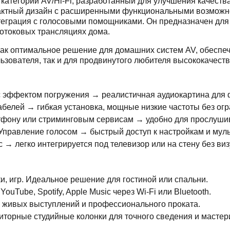
категории AV/Hi-Fi, разработанный для улучшения качества
пактный дизайн с расширенными функциональными возможн
нтеграция с голосовыми помощниками. Он предназначен для
отоковых трансляциях дома.
к оптимальное решение для домашних систем AV, обеспеч
ьзователя, так и для продвинутого любителя высококачеств
 эффектом погружения → реалистичная аудиокартина для ф
белей → гибкая установка, мощные низкие частоты без огр
фону или стриминговым сервисам → удобно для прослушив
Управление голосом → быстрый доступ к настройкам и мул
→ легко интегрируется под телевизор или на стену без виз
, игр. Идеальное решение для гостиной или спальни.
ouTube, Spotify, Apple Music через Wi-Fi или Bluetooth.
 живых выступлений и профессионального проката.
торные студийные колонки для точного сведения и мастери