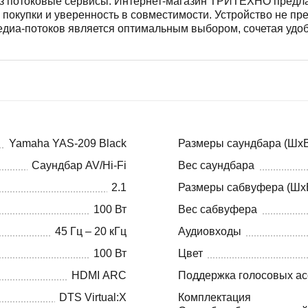
з потоковые сервисы. Интернет-магазин ТРИТЕХНО предлаг
 покупки и уверенность в совместимости. Устройство не п
едиа-потоков является оптимальным выбором, сочетая удоб
Yamaha YAS-209 Black
Размеры саундбара (Шx
Саундбар AV/Hi-Fi
Вес саундбара
2.1
Размеры сабвуфера (Шx
100 Вт
Вес сабвуфера
45 Гц – 20 кГц
Аудиовходы
100 Вт
Цвет
HDMI ARC
Поддержка голосовых ас
DTS Virtual:X
Комплектация