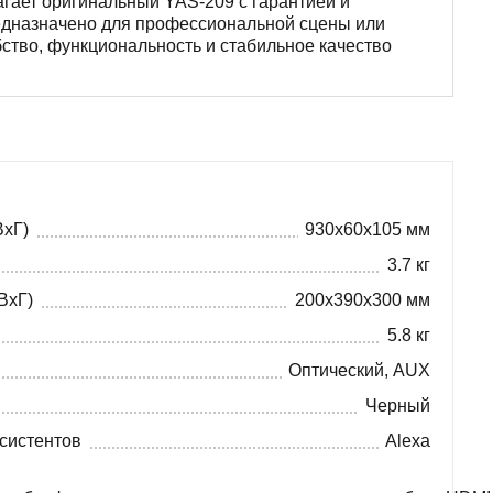
ает оригинальный YAS-209 с гарантией и
редназначено для профессиональной сцены или
ство, функциональность и стабильное качество
ВxГ)
930x60x105 мм
3.7 кг
ВxГ)
200x390x300 мм
5.8 кг
Оптический, AUX
Черный
систентов
Alexa