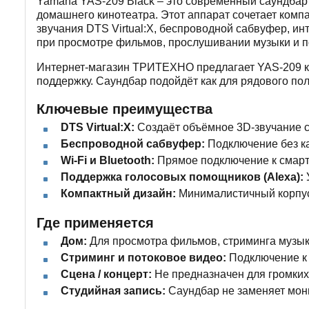
Yamaha YAS-209 Black – это современный саундбар 
домашнего кинотеатра. Этот аппарат сочетает ком
звучания DTS Virtual:X, беспроводной сабвуфер, и
при просмотре фильмов, прослушивании музыки и п
Интернет-магазин ТРИТЕХНО предлагает YAS-209 ка
поддержку. Саундбар подойдёт как для рядового пол
Ключевые преимущества
DTS Virtual:X:
Создаёт объёмное 3D-звучание с
Беспроводной сабвуфер:
Подключение без ка
Wi-Fi и Bluetooth:
Прямое подключение к смарт
Поддержка голосовых помощников (Alexa):
Компактный дизайн:
Минималистичный корпус 
Где применяется
Дом:
Для просмотра фильмов, стриминга музыки
Стриминг и потоковое видео:
Подключение к Y
Сцена / концерт:
Не предназначен для громких
Студийная запись:
Саундбар не заменяет мони