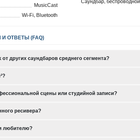
Саундбар, беспроводной 
MusicCast
Wi-Fi, Bluetooth
 И ОТВЕТЫ (FAQ)
k от других саундбаров среднего сегмента?
²?
фессиональной сцены или студийной записи?
нного ресивера?
ли любителю?