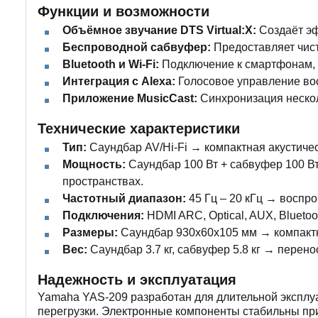
Функции и возможности
Объёмное звучание DTS Virtual:X:
Создаёт эф
Беспроводной сабвуфер:
Предоставляет чист
Bluetooth и Wi-Fi:
Подключение к смартфонам, 
Интеграция с Alexa:
Голосовое управление вос
Приложение MusicCast:
Синхронизация нескол
Технические характеристики
Тип:
Саундбар AV/Hi-Fi → компактная акустичес
Мощность:
Саундбар 100 Вт + сабвуфер 100 Вт
пространствах.
Частотный диапазон:
45 Гц – 20 кГц → воспр
Подключения:
HDMI ARC, Optical, AUX, Blueto
Размеры:
Саундбар 930x60x105 мм → компактн
Вес:
Саундбар 3.7 кг, сабвуфер 5.8 кг → перен
Надежность и эксплуатация
Yamaha YAS-209 разработан для длительной эксплу
перегрузки. Электронные компоненты стабильны при