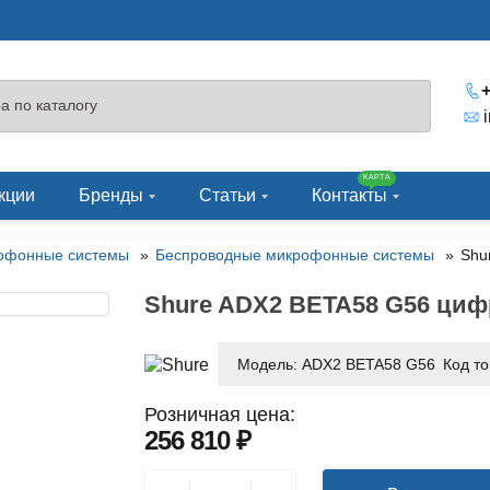
+
КАРТА
кции
Бренды
Статьи
Контакты
офонные системы
Беспроводные микрофонные системы
Shu
Shure ADX2 BETA58 G56 ци
Модель:
ADX2 BETA58 G56
Код т
Розничная цена:
256 810 ₽