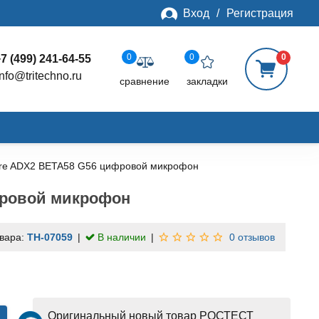
Вход
/
Регистрация
0
0
0
7 (499) 241-64-55
info@tritechno.ru
сравнение
закладки
re ADX2 BETA58 G56 цифровой микрофон
фровой микрофон
овара:
TH-07059
В наличии
0 отзывов
Оригинальный новый товар РОСТЕСТ