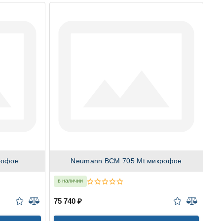
рофон
Neumann BCM 705 Mt микрофон
в наличии
в
75 740 ₽
74