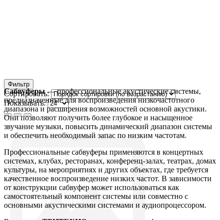
Фильтр
Сабвуферы
— профессиональные акустические системы,
Сортировать:
предназначенные для воспроизведения низкочастотного
Показывать:
диапазона и расширения возможностей основной акустики.
Они позволяют получить более глубокое и насыщенное
звучание музыки, повысить динамический диапазон системы
и обеспечить необходимый запас по низким частотам.
Профессиональные сабвуферы применяются в концертных
системах, клубах, ресторанах, конференц-залах, театрах, домах
культуры, на мероприятиях и других объектах, где требуется
качественное воспроизведение низких частот. В зависимости
от конструкции сабвуфер может использоваться как
самостоятельный компонент системы или совместно с
основными акустическими системами и аудиопроцессором.