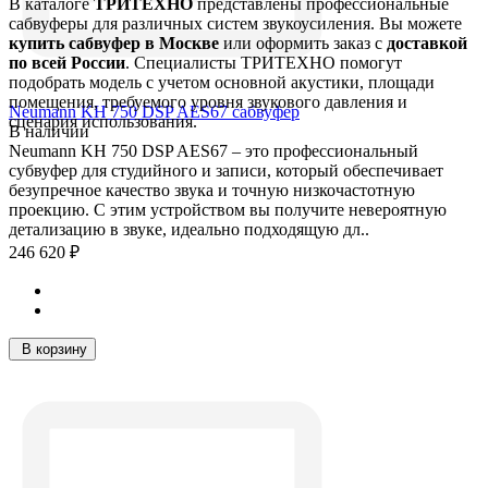
В каталоге
ТРИТЕХНО
представлены профессиональные
сабвуферы для различных систем звукоусиления. Вы можете
купить сабвуфер в Москве
или оформить заказ с
доставкой
по всей России
. Специалисты ТРИТЕХНО помогут
подобрать модель с учетом основной акустики, площади
помещения, требуемого уровня звукового давления и
Neumann KH 750 DSP AES67 сабвуфер
сценария использования.
В наличии
Neumann KH 750 DSP AES67 – это профессиональный
субвуфер для студийного и записи, который обеспечивает
безупречное качество звука и точную низкочастотную
проекцию. С этим устройством вы получите невероятную
детализацию в звуке, идеально подходящую дл..
246 620 ₽
В корзину