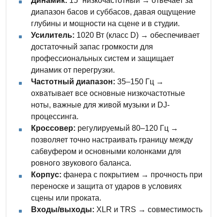
Динамик:
15” низкочастотный → отвечает за
диапазон басов и суббасов, давая ощущение
глубины и мощности на сцене и в студии.
Усилитель:
1020 Вт (класс D) → обеспечивает
достаточный запас громкости для
профессиональных систем и защищает
динамик от перегрузки.
Частотный диапазон:
35–150 Гц →
охватывает все основные низкочастотные
ноты, важные для живой музыки и DJ-
процессинга.
Кроссовер:
регулируемый 80–120 Гц →
позволяет точно настраивать границу между
сабвуфером и основными колонками для
ровного звукового баланса.
Корпус:
фанера с покрытием → прочность при
переноске и защита от ударов в условиях
сцены или проката.
Входы/выходы:
XLR и TRS → совместимость