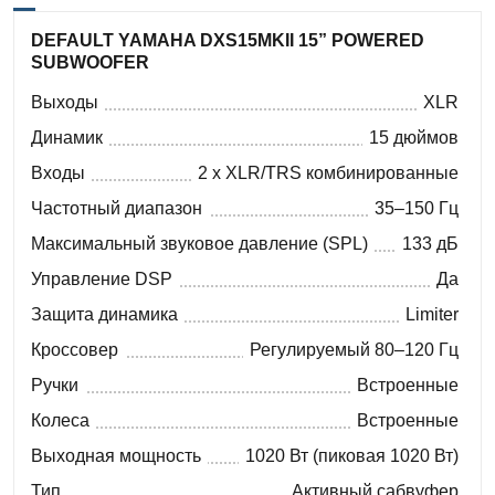
DEFAULT YAMAHA DXS15MKII 15” POWERED
SUBWOOFER
Выходы
XLR
Динамик
15 дюймов
Входы
2 x XLR/TRS комбинированные
Частотный диапазон
35–150 Гц
Максимальный звуковое давление (SPL)
133 дБ
Управление DSP
Да
Защита динамика
Limiter
Кроссовер
Регулируемый 80–120 Гц
Ручки
Встроенные
Колеса
Встроенные
Выходная мощность
1020 Вт (пиковая 1020 Вт)
Тип
Активный сабвуфер