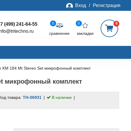
Вход
/
Регистрация
0
0
0
7 (499) 241-64-55
info@tritechno.ru
сравнение
закладки
 KM 184 Mt Stereo Set микрофонный комплект
Set микрофонный комплект
Код товара:
TH-06931
В наличии