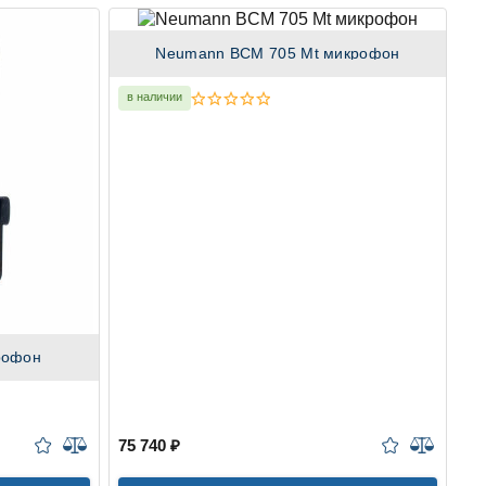
Neumann BCM 705 Mt микрофон
в наличии
рофон
в
75 740 ₽
74