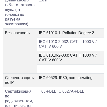
Длина кабеля
1.8 m
гибкого токового
щупа (от
головки до
разъема
электроники)
Безопасность
IEC 61010-1, Pollution Degree 2
IEC 61010-2-032: CAT III 1000 V /
CAT IV 600 V
IEC 61010-2-033: CAT III 1000 V /
CAT IV 600 V
Степень защиты
IEC 60529: IP30, non-operating
по IP
Сертификация
T68-FBLE IC:6627A-FBLE
по
радиочастотам,
идентификатор