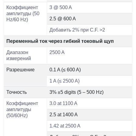
Коэффициент
3 @ 500 A
амплитуды (50
2.5 @ 600 A
Hz/60 Hz)
Добавить 2% при C.F. >2
Переменный ток через гибкий токовый щуп
Диапазон
2500 A
измерений
Разрешение
0.1 A (≤ 600 A)
1 A (≤ 2500 A)
Точность
3% ±5 digits (5 – 500 Hz)
Коэффициент
3.0 at 1100 A
амплитуды
2.5 at 1400 A
(50/60Hz)
1.42 at 2500 A