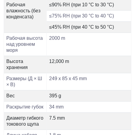
Рабочая
≤90% RH (при 10 °C to 30 °C)
влажность (без
≤75% RH (при 30 °C to 40 °C)
конденсата)
≤45% RH (при 40 °C to 50 °C)
Рабочая высота
2000 m
над уровнем
моря
Высота
12,000 m
хранения
Размеры (Д × Ш
249 x 85 x 45 mm
× В)
Вес
395 g
Раскрытие губок
34 mm
Диаметр гибкого
7.5 mm
токового щупа