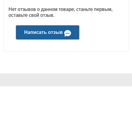
Нет отзывов о данном товаре, станьте первым,
оставьте свой отзыв.
Написать отзыв
КОНТАКТЫ И АДРЕС
+7 (499) 241-64-55
ДЛЯ ПОКУПАТЕЛЕЙ
info@tritechno.ru
Компания "ТРИТЕХНО"