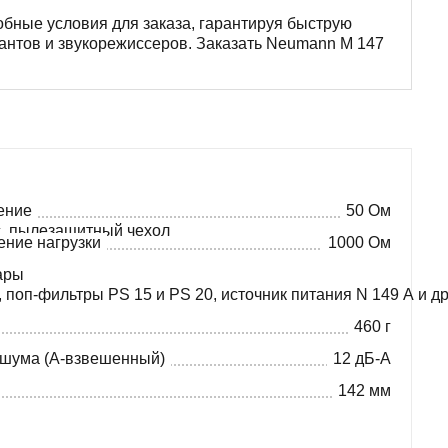
бные условия для заказа, гарантируя быструю
кантов и звукорежиссеров. Заказать Neumann M 147
ение
50 Ом
с, пылезащитный чехол
ние нагрузки
1000 Ом
ары
 поп-фильтры PS 15 и PS 20, источник питания N 149 A и д
460 г
 шума (А-взвешенный)
12 дБ-A
142 мм