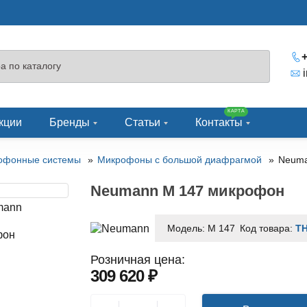
+
КАРТА
кции
Бренды
Статьи
Контакты
офонные системы
Микрофоны с большой диафрагмой
Neuma
Neumann M 147 микрофон
Модель:
M 147
Код товара:
TH
Розничная цена:
309 620 ₽