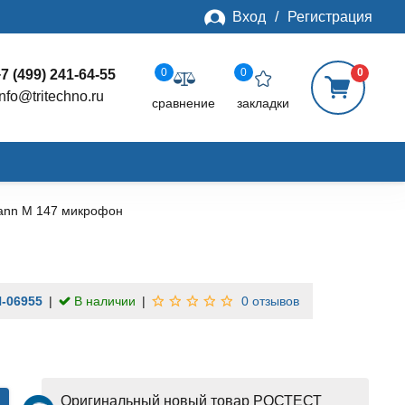
Вход
/
Регистрация
0
0
0
7 (499) 241-64-55
info@tritechno.ru
сравнение
закладки
nn M 147 микрофон
-06955
В наличии
0 отзывов
Оригинальный новый товар РОСТЕСТ