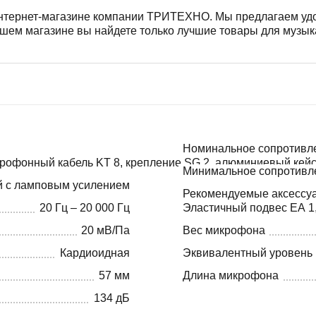
интернет-магазине компании ТРИТЕХНО. Мы предлагаем удо
нашем магазине вы найдете только лучшие товары для музы
Номинальное сопротивл
рофонный кабель KT 8, крепление SG 2, алюминиевый кей
Минимальное сопротивле
й с ламповым усилением
Рекомендуемые аксессу
20 Гц – 20 000 Гц
Эластичный подвес EA 1,
20 мВ/Па
Вес микрофона
Кардиоидная
Эквивалентный уровень
57 мм
Длина микрофона
134 дБ