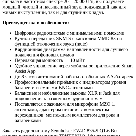
сигнала в частотном спектре 20 – 20 000 Гц, вы получаете
мощный, чистый и насыщенный звук, подходящий как для
живых выступлений, так и для студийных задач.
Преимущества и особенности:
Цифровая радиосистема с минимальными помехами
Ручной передатчик SKM-S с капсюлем MMD 835 и
функцией отключения звука (mute)
Кардиоидная диаграмма направленности для лучшего
подавления фоновых шумов
Передающая мощность — 10 мВт
Удобное управление через мобильное приложение Smart
Assist App
До 8 часов автономной работы от обычных AA-батареек
Профессиональный приёмник с индикатором уровня
батареи и съёмными BNC-антеннами
Балансные и небалансные выходы XLR и Jack для
подключения к различным аудиосистемам
Поставляется с зажимом для микрофона MZQ 1,
антеннами, адаптером питания с комплектом
переходников, монтажным комплектом для рэка и
батарейками
Заказать радиосистему Sennheiser EW-D 835-S Q1-6 Вы