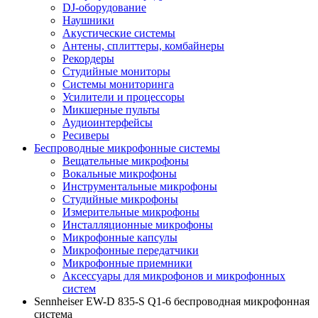
DJ-оборудование
Наушники
Акустические системы
Антены, сплиттеры, комбайнеры
Рекордеры
Студийные мониторы
Системы мониторинга
Усилители и процессоры
Микшерные пульты
Аудиоинтерфейсы
Ресиверы
Беспроводные микрофонные системы
Вещательные микрофоны
Вокальные микрофоны
Инструментальные микрофоны
Студийные микрофоны
Измерительные микрофоны
Инсталляционные микрофоны
Микрофонные капсулы
Микрофонные передатчики
Микрофонные приемники
Аксессуары для микрофонов и микрофонных
систем
Sennheiser EW-D 835-S Q1-6 беспроводная микрофонная
система