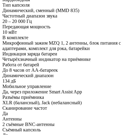
Тип капсюля
Динамический, сменный (MMD 835)
Частотный диапазон звука
20 – 20 000 Гц
Передающая мощность
10 мВт
В комплекте
Микрофонный зажим MZQ 1, 2 антенны, блок питания с
адаптерами, комплект для рэка, батарейки
Индикация заряда батареи
Четырёхзначный индикатор на приёмнике
Работа от батарей
До 8 часов от AA-батареек
Динамический диапазон
134 дБ
Мобильное управление
Да, через приложение Smart Assist App
Разъёмы приёмника
XLR (балансный), Jack (небалансный)
Сканирование частот
Да
Антенны
2 съёмные BNC-антенны
Съёмный капсюль