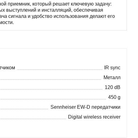
й приемник, который решает ключевую задачу:
ных выступлений и инсталляций, обеспечивая
ча сигнала и удобство использования делают его
мости.
тчиком
IR sync
Металл
120 dB
450 g
Sennheiser EW-D передатчики
Digital wireless receiver