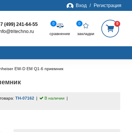
Вход
/
Регистрация
0
0
0
7 (499) 241-64-55
info@tritechno.ru
сравнение
закладки
nheiser EW-D EM Q1-6 приемник
иемник
 товара:
TH-07162
В наличии