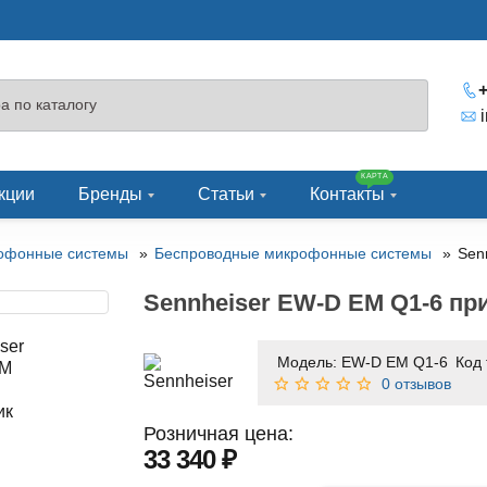
+
КАРТА
кции
Бренды
Статьи
Контакты
офонные системы
Беспроводные микрофонные системы
Sen
Sennheiser EW-D EM Q1-6 пр
Модель:
EW-D EM Q1-6
Код
0 отзывов
Розничная цена:
33 340 ₽