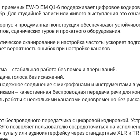
:
приемник EW-D EM Q1-6 поддерживает цифровое кодирован
р. Для студийной записи или живого выступления это озна
орпус и продуманная конструкция обеспечивают устойчиво
тов, сценических туров и прокатного оборудования.
тическое сканирование и настройка частоты ускоряет подго
ает вероятность ошибок при настройке каналов.
ма – стабильная работа без помех и прерываний.
едача голоса без искажений.
 надежное соединение с микрофонами и инструментами в ус
никами – качественная беспроводная передача речи для ко
ть работы с несколькими каналами одновременно без риска
 беспроводного передатчика с цифровой кодировкой. Устро
Это позволяет пользователю сосредоточиться на исполнени
пульту или аудиоинтерфейсу через стандартные XLR и TRS
ене.