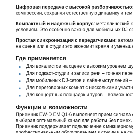
Цифровая передача с высокой разборчивостью
компрессии, сохраняя естественную динамику и темб
Компактный и надежный корпус:
металлический к
условиям. Это особенно важно для мобильных DJ-се
Простая синхронизация с передатчиками:
автома
на сцене или в студии это экономит время и уменьш
Где применяется
Для вокалистов на сцене с высоким уровнем шу
Для подкаст-студии и записи речи – точная пер
Для мобильных DJ-сетов и лайв-выступлений –
Для переговорных комнат с несколькими участ
Для концертных площадок и туров – возможнос
Функции и возможности
Приемник EW-D EM Q1-6 выполняет прием сигнала от
выбирая оптимальный канал для работы без помех. 
Приемник поддерживает подключение к микшерному 
профессиональным оборудованием в студии и на сц