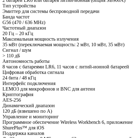
2 батареи LR6 или батарея литий-ионная (опция SB900A)
Тип устройства
Эмиттер для системы беспроводной передачи
Банда частот
G56 (470 / 636 MHz)
Частотный диапазон
20 Гц – 20 кГц
Максимальная мощность излучения
35 мВт (переключаемая мощность: 2 мВт, 10 мВт, 35 мВт)
Сигнал / шум
> 110 дБ
Автономность работы
8 часов с батареями LR6, 11 часов с литий-ионной батареей
Цифровая обработка сигнала
24 бита / 48 кГц
Интерфейс подключения
LEMO3 для микрофонов и BNC для антенн
Криптография
AES-256
Динамический диапазон
120 дБ (взвешено по A)
Управление и мониторинг
Программное обеспечение Wireless Workbench 6, приложение
ShurePlus™ для iOS
Поддержка каналов