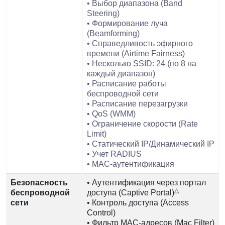
• Выбор диапазона (Band
Steering)
• Формирование луча
(Beamforming)
• Справедливость эфирного
времени (Airtime Fairness)
• Несколько SSID: 24 (по 8 на
каждый диапазон)
• Расписание работы
беспроводной сети
• Расписание перезагрузки
• QoS (WMM)
• Ограничение скорости (Rate
Limit)
• Статический IP/Динамический IP
• Учет RADIUS
• MAC-аутентификация
Безопасность
• Аутентификация через портал
△
беспроводной
доступа (Captive Portal)
сети
• Контроль доступа (Access
Control)
• Фильтр MAC-адресов (Mac Filter)