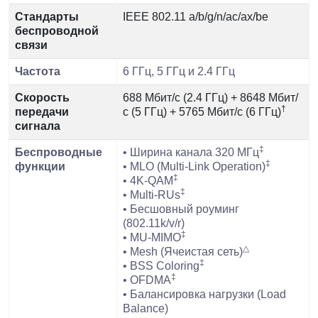
Стандарты
IEEE 802.11 a/b/g/n/ac/ax/be
беспроводной
связи
Частота
6 ГГц, 5 ГГц и 2.4 ГГц
Скорость
688 Мбит/с (2.4 ГГц) + 8648 Мбит/
†
передачи
с (5 ГГц) + 5765 Мбит/с (6 ГГц)
сигнала
‡
Беспроводные
• Ширина канала 320 МГц
‡
функции
• MLO (Multi-Link Operation)
‡
• 4K-QAM
‡
• Multi-RUs
• Бесшовный роуминг
(802.11k/v/r)
‡
• MU-MIMO
△
• Mesh (Ячеистая сеть)
‡
• BSS Coloring
‡
• OFDMA
• Балансировка нагрузки (Load
Balance)