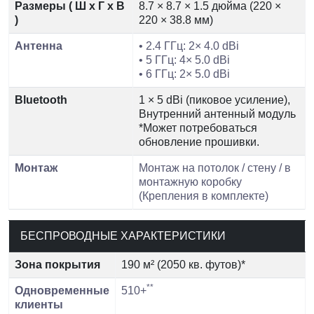
Размеры ( Ш х Г х В
8.7 × 8.7 × 1.5 дюйма (220 ×
)
220 × 38.8 мм)
Антенна
• 2.4 ГГц: 2× 4.0 dBi
• 5 ГГц: 4× 5.0 dBi
• 6 ГГц: 2× 5.0 dBi
Bluetooth
1 × 5 dBi (пиковое усиление),
Внутренний антенный модуль
*Может потребоваться
обновление прошивки.
Монтаж
Монтаж на потолок / стену / в
монтажную коробку
(Крепления в комплекте)
БЕСПРОВОДНЫЕ ХАРАКТЕРИСТИКИ
Зона покрытия
190 м² (2050 кв. футов)*
**
Одновременные
510+
клиенты