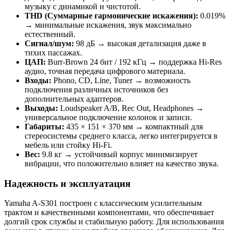
музыку с динамикой и чистотой.
THD (Суммарные гармонические искажения):
0.019%
→ минимальные искажения, звук максимально
естественный.
Сигнал/шум:
98 дБ → высокая детализация даже в
тихих пассажах.
ЦАП:
Burr-Brown 24 бит / 192 кГц → поддержка Hi-Res
аудио, точная передача цифрового материала.
Входы:
Phono, CD, Line, Tuner → возможность
подключения различных источников без
дополнительных адаптеров.
Выходы:
Loudspeaker A/B, Rec Out, Headphones →
универсальное подключение колонок и записи.
Габариты:
435 × 151 × 370 мм → компактный для
стереосистемы среднего класса, легко интегрируется в
мебель или стойку Hi-Fi.
Вес:
9.8 кг → устойчивый корпус минимизирует
вибрации, что положительно влияет на качество звука.
Надежность и эксплуатация
Yamaha A-S301 построен с классическим усилительным
трактом и качественными компонентами, что обеспечивает
долгий срок службы и стабильную работу. Для использования