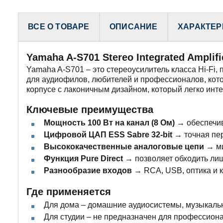
ВСЕ О ТОВАРЕ
ОПИСАНИЕ
ХАРАКТЕР
Yamaha A-S701 Stereo Integrated Amplifi
Yamaha A-S701 – это стереоусилитель класса Hi-Fi
для аудиофилов, любителей и профессионалов, кот
корпусе с лаконичным дизайном, который легко инт
Ключевые преимущества
Мощность 100 Вт на канал (8 Ом)
→ обеспечива
Цифровой ЦАП ESS Sabre 32-bit
→ точная пер
Высококачественные аналоговые цепи
→ ми
Функция Pure Direct
→ позволяет обходить лиш
Разнообразие входов
→ RCA, USB, оптика и к
Где применяется
Для дома – домашние аудиосистемы, музыкальн
Для студии – не предназначен для профессион