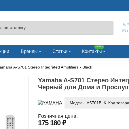
+
КАРТА
кции
Бренды
Статьи
Контакты
amaha A-S701 Stereo Integrated Amplifiers - Black
Yamaha A-S701 Стерео Интег
Черный для Дома и Прослу
Модель:
AS701BLK
Код товар
Розничная цена:
175 180 ₽