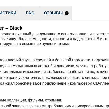
ИСТИКИ
FAQ
ОТЗЫВЫ
0
er – Black
, предназначенный для домашнего использования и качеств
орые ищут баланс мощности, точности и надежности. В ин
егрируется в домашние аудиосистемы.
ет чистый звук на средней и большой громкости, подходящ
едача музыкальных деталей и динамики, улучшает работу с
нимальные искажения и стабильная работа при подключени
ние цепи усилителя для максимально чистого сигнала при 
оаксиал обеспечивают подключение к компьютеру, CD-плее
ые коллекции, фильмы, стриминг.
альной записи с высокими требованиями к микрофонным п