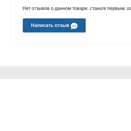
Нет отзывов о данном товаре, станьте первым, ос
Написать отзыв
ИНФОРМАЦИЯ
ПОПУЛЯР
О компании
Звуковое о
Доставка и оплата
Wi-Fi и сет
Политика Безопасности
Электроник
Условия соглашения