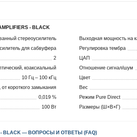
MPLIFIERS - BLACK
ванный стереоусилитель
Выходная мощность на к
усилитель для сабвуфера
Регулировка тембра
2
ЦАП
птический, коаксиальный
Отношение сигнал/шум
10 Гц – 100 кГц
Цвет
, от короткого замыкания
Вес
0,019 %
Режим Pure Direct
100 Вт
Размеры (Ш×В×Г)
 - BLACK — ВОПРОСЫ И ОТВЕТЫ (FAQ)