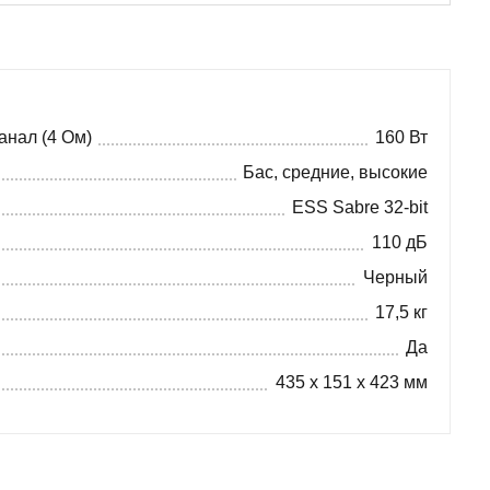
анал (4 Ом)
160 Вт
Бас, средние, высокие
ESS Sabre 32-bit
110 дБ
Черный
17,5 кг
Да
435 x 151 x 423 мм