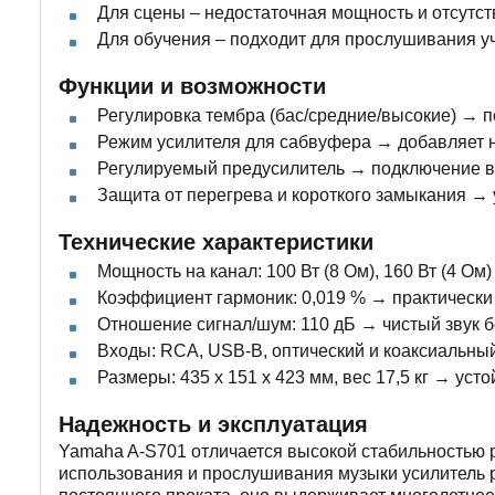
Для сцены – недостаточная мощность и отсутст
Для обучения – подходит для прослушивания у
Функции и возможности
Регулировка тембра (бас/средние/высокие) → по
Режим усилителя для сабвуфера → добавляет н
Регулируемый предусилитель → подключение вн
Защита от перегрева и короткого замыкания → 
Технические характеристики
Мощность на канал: 100 Вт (8 Ом), 160 Вт (4 О
Коэффициент гармоник: 0,019 % → практически н
Отношение сигнал/шум: 110 дБ → чистый звук 
Входы: RCA, USB-B, оптический и коаксиальны
Размеры: 435 x 151 x 423 мм, вес 17,5 кг → уст
Надежность и эксплуатация
Yamaha A-S701 отличается высокой стабильностью 
использования и прослушивания музыки усилитель ра