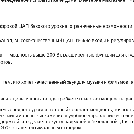
е ежедневное использование дома. В интернет-магазине Т
ифровой ЦАП базового уровня, ограниченные возможности 
 канал, высококачественный ЦАП, гибкие входы и регулиро
 → мощность выше 200 Вт, расширенные функции для студ
ртов.
тем, кто хочет качественный звук для музыки и фильмов, 
си, сцены и проката, где требуется высокая мощность, р
ль среднего уровня, который сочетает мощность, точность 
вук, минимальные искажения и удобное управление источн
ржкой, что делает покупку надежной и безопасной. Для тех,
-S701 станет оптимальным выбором.