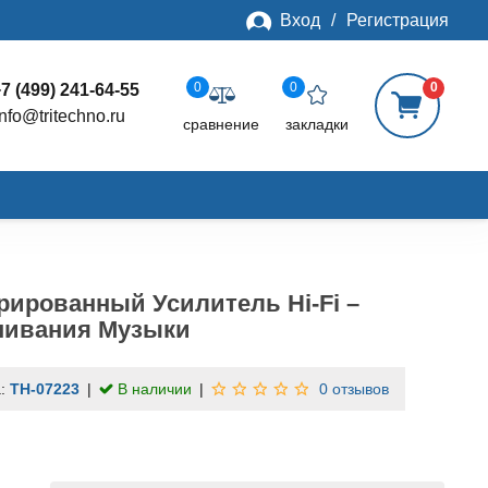
Вход
/
Регистрация
0
0
0
7 (499) 241-64-55
info@tritechno.ru
сравнение
закладки
рированный Усилитель Hi-Fi –
шивания Музыки
а:
TH-07223
В наличии
0 отзывов