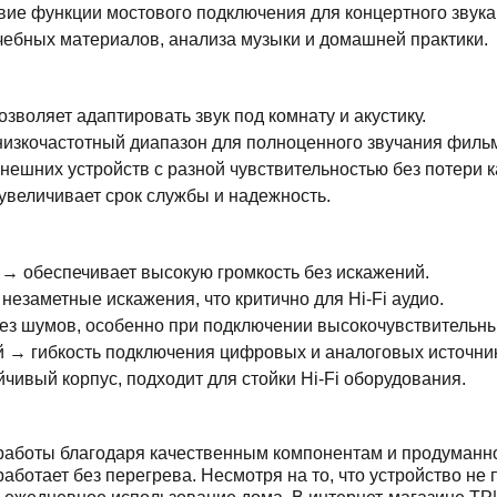
вие функции мостового подключения для концертного звука
чебных материалов, анализа музыки и домашней практики.
зволяет адаптировать звук под комнату и акустику.
изкочастотный диапазон для полноценного звучания фильм
ешних устройств с разной чувствительностью без потери к
увеличивает срок службы и надежность.
м) → обеспечивает высокую громкость без искажений.
езаметные искажения, что критично для Hi-Fi аудио.
без шумов, особенно при подключении высокочувствительны
й → гибкость подключения цифровых и аналоговых источни
ойчивый корпус, подходит для стойки Hi-Fi оборудования.
работы благодаря качественным компонентам и продуманн
ботает без перегрева. Несмотря на то, что устройство не 