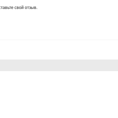
тавьте свой отзыв.
НОЕ
ДЛЯ ПОКУПАТЕЛЕЙ
ГРАФИК РАБОТЫ:
борудование
евое оборудование
Пн-Пт: 09:00 - 19:00
Сб-Вс: выходной
а
ПРИНИМАЕМ К ОПЛАТЕ: