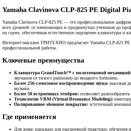
Yamaha Clavinova CLP-825 PE Digital Pia
Yamaha Clavinova CLP-825 PE — это профессиональное цифров
всех уровней: от начинающих и продвинутых учеников до проф
на сцене, обеспечивая естественное ощущение клавиатуры и ка
Интернет-магазин ТРИТЕХНО предлагает Yamaha CLP-825 PE с п
профессиональной работы.
Ключевые преимущества
Клавиатура GrandTouch™ с молоточковой механикой
звучания от тихого pianissimo до мощного fortissimo.
Более 256-сэмпловое воспроизведение звука:
высокая де
музыки.
Более 50 встроенных тембров:
позволяет разнообразить
Технология VRM (Virtual Resonance Modeling):
имитируе
Полированное эбеновое покрытие:
эстетичный внешний 
Где применяется
Для дома: идеально для ежедневной практики, обучения 