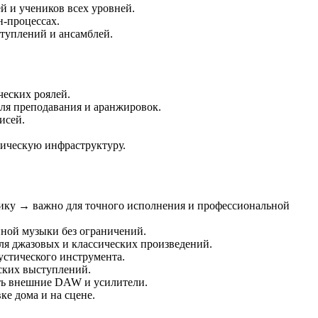
й и учеников всех уровней.
н-процессах.
туплений и ансамблей.
ческих роялей.
для преподавания и аранжировок.
исей.
ническую инфраструктуру.
ику → важно для точного исполнения и профессиональной
нной музыки без ограничений.
ля джазовых и классических произведений.
устического инструмента.
ских выступлений.
ать внешние DAW и усилители.
ке дома и на сцене.