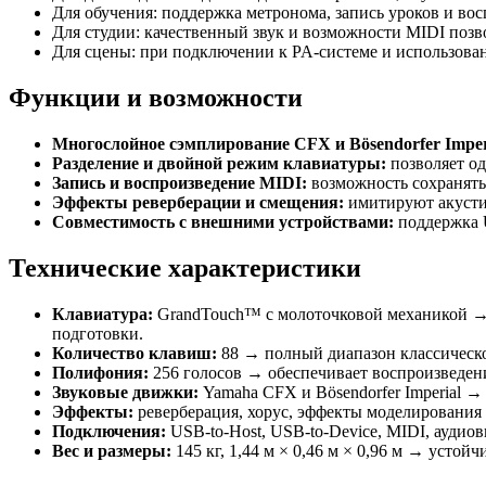
Для обучения: поддержка метронома, запись уроков и во
Для студии: качественный звук и возможности MIDI позв
Для сцены: при подключении к PA-системе и использова
Функции и возможности
Многослойное сэмплирование CFX и Bösendorfer Imper
Разделение и двойной режим клавиатуры:
позволяет од
Запись и воспроизведение MIDI:
возможность сохранять 
Эффекты реверберации и смещения:
имитируют акустик
Совместимость с внешними устройствами:
поддержка U
Технические характеристики
Клавиатура:
GrandTouch™ с молоточковой механикой → 
подготовки.
Количество клавиш:
88 → полный диапазон классическо
Полифония:
256 голосов → обеспечивает воспроизведени
Звуковые движки:
Yamaha CFX и Bösendorfer Imperial →
Эффекты:
реверберация, хорус, эффекты моделирования
Подключения:
USB-to-Host, USB-to-Device, MIDI, ауди
Вес и размеры:
145 кг, 1,44 м × 0,46 м × 0,96 м → устой