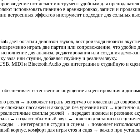
спроизведение нот делает инструмент удобным для преподавателе
оляют использовать пианино в аранжировках, записи и продакш
нии встроенных эффектов инструмент подходит для сольных выс
ial:
дает богатый диапазон звуков, воспроизводя нюансы акусти
новременно играть две партии или сопровождение, что удобно 
исполнение для анализа, редактирования или создания демо-зап
у зала или студии, добавляя глубину и реализм звуку.
SB, MIDI и Bluetooth Audio для интеграции в студийную и сце
обеспечивает естественное ощущение акцентирования и динам
го рояля → позволяет играть репертуар от классики до совреме
е сложных пассажей и аккордов без урезания нот → критично д
 реалистичные сэмплы роялей → передает нюансы и резонанс ак
 зала → создают объемный звук → полезно для записи и сцениче
овыходы → интеграция в студии и сцены → позволяет использов
чивый корпус, комфорт для игры стоя и сидя → важно при установ