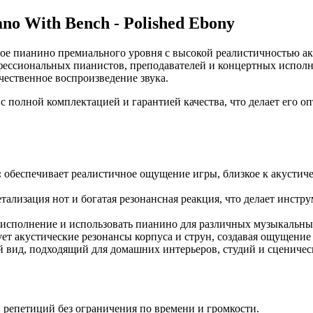
no With Bench - Polished Ebony
ое пианино премиального уровня с высокой реалистичностью ак
ессиональных пианистов, преподавателей и концертных исполни
чественное воспроизведение звука.
олной комплектацией и гарантией качества, что делает его оп
:
обеспечивает реалистичное ощущение игры, близкое к акустич
тализация нот и богатая резонансная реакция, что делает инст
 исполнение и использовать пианино для различных музыкальных
т акустические резонансы корпуса и струн, создавая ощущение 
вид, подходящий для домашних интерьеров, студий и сценичес
и репетиций без ограничения по времени и громкости.