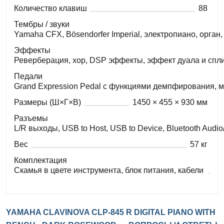
Количество клавиш
88
Тембры / звуки
Yamaha CFX, Bösendorfer Imperial, электропиано, орган,
Эффекты
Реверберация, хор, DSP эффекты, эффект дуала и спл
Педали
Grand Expression Pedal с функциями демпфирования, м
Размеры (Ш×Г×В)
1450 × 455 × 930 мм
Разъемы
L/R выходы, USB to Host, USB to Device, Bluetooth Audi
Вес
57 кг
Комплектация
Скамья в цвете инструмента, блок питания, кабели
YAMAHA CLAVINOVA CLP-845 R DIGITAL PIANO WITH