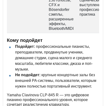
256 голосов,
сценические
CFX и
выступления,
Bösendorfer
профессионал
сэмплы,
практика
расширенные
эффекты,
Bluetooth/MIDI
Кому подойдет
Подойдет:
профессиональные пианисты,
преподаватели, продвинутые ученики,
домашние студии, сцена малого и среднего
масштаба, любители классики, джаза и поп-
музыки.
Не подойдет:
крупные концертные залы без
внешней PA-системы, пользователи, которым
нужен полностью портативный инструмент.
Yamaha Clavinova CLP-845 R — это цифровое
пианино профессионального уровня, которое
сочетает реалистичную клавиатуру,