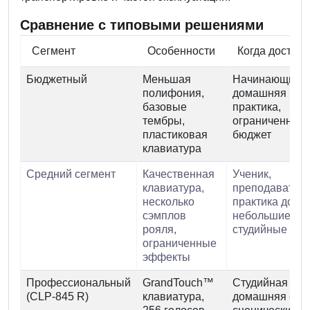
Сравнение с типовыми решениями
Сегмент
Особенности
Когда достато
Бюджетный
Меньшая
Начинающий,
полифония,
домашняя
базовые
практика,
тембры,
ограниченный
пластиковая
бюджет
клавиатура
Средний сегмент
Качественная
Ученик,
клавиатура,
преподаватель
несколько
практика дома
сэмплов
небольшие
рояля,
студийные зап
ограниченные
эффекты
Профессиональный
GrandTouch™
Студийная зап
(CLP-845 R)
клавиатура,
домашняя студ