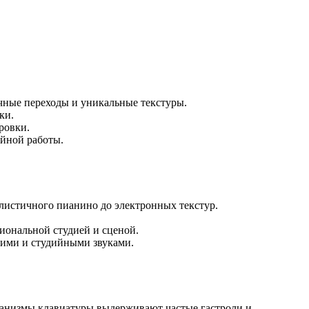
чные переходы и уникальные текстуры.
ки.
ровки.
ийной работы.
листичного пианино до электронных текстур.
иональной студией и сценой.
кими и студийными звуками.
еханизмы клавиатуры выдерживают частые гастроли и