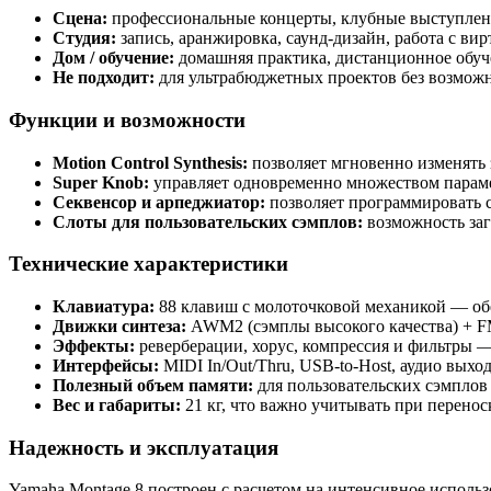
Сцена:
профессиональные концерты, клубные выступлен
Студия:
запись, аранжировка, саунд-дизайн, работа с в
Дом / обучение:
домашняя практика, дистанционное обуч
Не подходит:
для ультрабюджетных проектов без возмож
Функции и возможности
Motion Control Synthesis:
позволяет мгновенно изменять 
Super Knob:
управляет одновременно множеством параме
Секвенсор и арпеджиатор:
позволяет программировать 
Слоты для пользовательских сэмплов:
возможность заг
Технические характеристики
Клавиатура:
88 клавиш с молоточковой механикой — обе
Движки синтеза:
AWM2 (сэмплы высокого качества) + FM
Эффекты:
реверберации, хорус, компрессия и фильтры —
Интерфейсы:
MIDI In/Out/Thru, USB-to-Host, аудио вых
Полезный объем памяти:
для пользовательских сэмплов
Вес и габариты:
21 кг, что важно учитывать при перенос
Надежность и эксплуатация
Yamaha Montage 8 построен с расчетом на интенсивное исполь