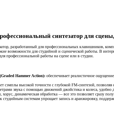
 профессиональный синтезатор для сцены,
атор, разработанный для профессиональных клавишников, компо
ие возможности для студийной и сценической работы. В интер
 для профессиональной работы на сцене или в студии.
(Graded Hammer Action):
обеспечивает реалистичное ощущение 
ет сэмплы высокой точности с глубокой FM-синтезой, позволяя 
трами звука с помощью движений джойстика и колеса, удобно 
, хорус, динамическая обработка — все это позволяет сразу пол
к студийным системам упрощает запись и аранжировку, поддерж