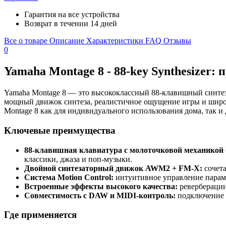
Гарантия на все устройства
Возврат в течении 14 дней
Все о товаре
Описание
Характеристики
FAQ
Отзывы
0
Yamaha Montage 8 - 88-key Synthesizer:
Yamaha Montage 8 — это высококлассный 88-клавишный синтез
мощный движок синтеза, реалистичное ощущение игры и широк
Montage 8 как для индивидуального использования дома, так и
Ключевые преимущества
88-клавишная клавиатура с молоточковой механикой 
классики, джаза и поп-музыки.
Двойной синтезаторный движок AWM2 + FM-X:
сочета
Система Motion Control:
интуитивное управление параме
Встроенные эффекты высокого качества:
реверберации
Совместимость с DAW и MIDI-контроль:
подключение 
Где применяется