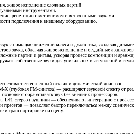
ия, живое исполнение сложных партий.
иртуальными инструментами.
ение, репетиции с метрономом и встроенными звуками.
ности подключения к внешнему оборудованию.
звук с помощью движений колеса и джойстика, создавая динами
тров звука, облегчая живое исполнение и студийные аранжиров
сложные партии и ритмы, ускоряя процесс композиции и аранжи
ружать собственные звуки для уникальных выступлений и студ
спечивает естественный отклик и динамический диапазон.
-X (глубокая FM-синтеза) — расширяют звуковой спектр от реа
 позволяют обрабатывать звук без внешних процессоров.
оды L/R, стерео наушники — обеспечивают интеграцию с професс
 и пресетов — позволяет быстро переключаться между сценичес
ке и транспортировке на сцену.
зование. Металлическая конструкция корпуса и качественные м