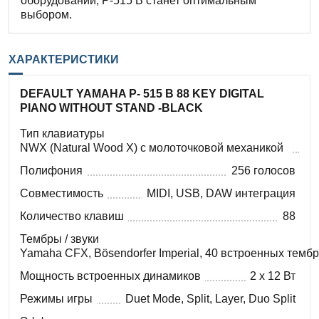
оборудовании, P-515 B станет оптимальным
выбором.
ХАРАКТЕРИСТИКИ
DEFAULT YAMAHA P- 515 B 88 KEY DIGITAL
PIANO WITHOUT STAND -BLACK
Тип клавиатуры
NWX (Natural Wood X) с молоточковой механикой
Полифония
256 голосов
Совместимость
MIDI, USB, DAW интеграция
Количество клавиш
88
Тембры / звуки
Yamaha CFX, Bösendorfer Imperial, 40 встроенных темб
Мощность встроенных динамиков
2 x 12 Вт
Режимы игры
Duet Mode, Split, Layer, Duo Split