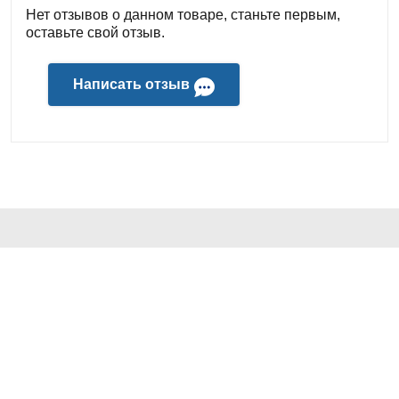
Нет отзывов о данном товаре, станьте первым,
оставьте свой отзыв.
Написать отзыв
КОНТАКТЫ И АДРЕС
+7 (499) 241-64-55
ДЛЯ ПОКУПАТЕЛЕЙ
info@tritechno.ru
Компания "ТРИТЕХНО"
ГРАФИК РАБОТЫ:
ПОПУЛЯРНОЕ