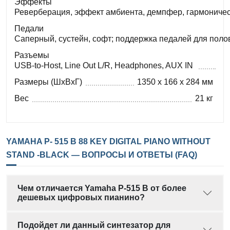
Эффекты
Реверберация, эффект амбиента, демпфер, гармоничес
Педали
Саперный, сустейн, софт; поддержка педалей для полов
Разъемы
USB-to-Host, Line Out L/R, Headphones, AUX IN
Размеры (ШxВxГ)
1350 x 166 x 284 мм
Вес
21 кг
YAMAHA P- 515 B 88 KEY DIGITAL PIANO WITHOUT
STAND -BLACK — ВОПРОСЫ И ОТВЕТЫ (FAQ)
Чем отличается Yamaha P-515 B от более
дешевых цифровых пианино?
Подойдет ли данный синтезатор для