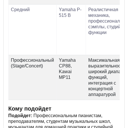
Средний
Yamaha P-
Реалистичная
515 B
механика,
профессиональны
сэмплы, студийны
функции
Профессиональный
Yamaha
Максимальная
(Stage/Concert)
CP88,
выразительность,
Kawai
широкий диапазон
MP11
функций,
интеграция с
концертной
аппаратурой
Кому подойдет
Подойдет:
Профессиональным пианистам,
преподавателям, студентам музыкальных школ,
музыкантам для домашней практики и студийной