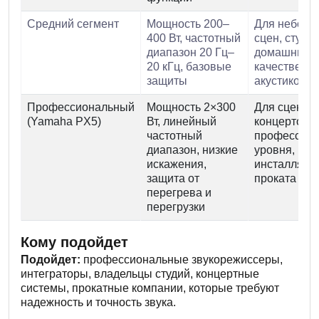
Средний сегмент
Мощность 200–
Для неболь
400 Вт, частотный
сцен, студий
диапазон 20 Гц–
домашних с
20 кГц, базовые
качественн
защиты
акустикой
Профессиональный
Мощность 2×300
Для сценич
(Yamaha PX5)
Вт, линейный
концертов, 
частотный
профессион
диапазон, низкие
уровня,
искажения,
инсталляци
защита от
проката
перегрева и
перегрузки
Кому подойдет
Подойдет:
профессиональные звукорежиссеры,
интеграторы, владельцы студий, концертные
системы, прокатные компании, которые требуют
надежность и точность звука.