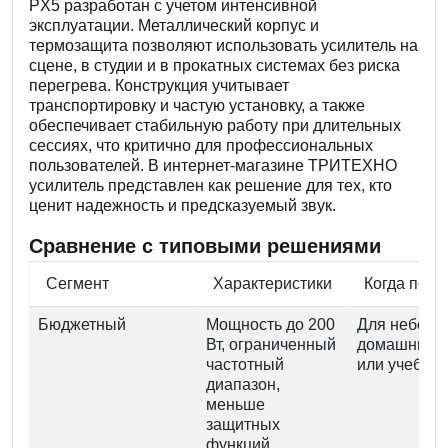
PX5 разработан с учетом интенсивной
эксплуатации. Металлический корпус и
термозащита позволяют использовать усилитель на
сцене, в студии и в прокатных системах без риска
перегрева. Конструкция учитывает
транспортировку и частую установку, а также
обеспечивает стабильную работу при длительных
сессиях, что критично для профессиональных
пользователей. В интернет-магазине ТРИТЕХНО
усилитель представлен как решение для тех, кто
ценит надежность и предсказуемый звук.
Сравнение с типовыми решениями
Сегмент
Характеристики
Когда подх
Бюджетный
Мощность до 200
Для неболь
Вт, ограниченный
домашних с
частотный
или учебны
диапазон,
меньше
защитных
функций