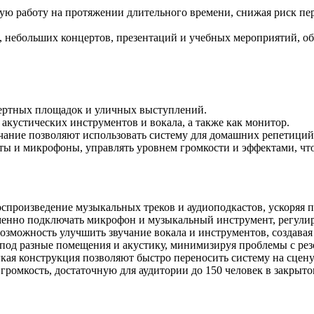
ю работу на протяжении длительного времени, снижая риск пер
 небольших концертов, презентаций и учебных мероприятий, об
ертных площадок и уличных выступлений.
акустических инструментов и вокала, а также как монитор.
чание позволяют использовать систему для домашних репетици
 и микрофоны, управлять уровнем громкости и эффектами, что 
произведение музыкальных треков и аудиоподкастов, ускоряя п
енно подключать микрофон и музыкальный инструмент, регулиро
озможность улучшить звучание вокала и инструментов, создавая
 под разные помещения и акустику, минимизируя проблемы с ре
кая конструкция позволяют быстро переносить систему на сцен
громкость, достаточную для аудитории до 150 человек в закрыт