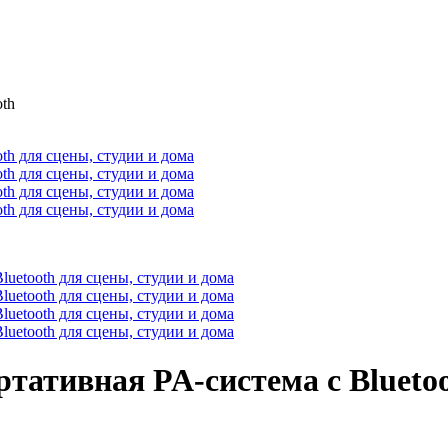
th
тивная PA-система с Bluetoot