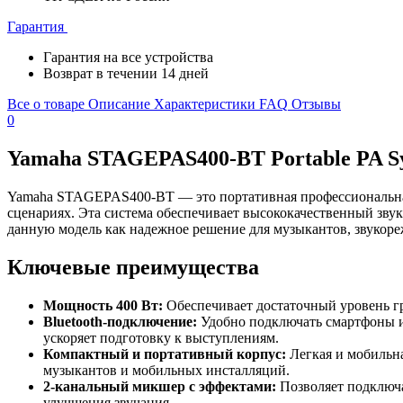
Гарантия
Гарантия на все устройства
Возврат в течении 14 дней
Все о товаре
Описание
Характеристики
FAQ
Отзывы
0
Yamaha STAGEPAS400-BT Portable PA Sy
Yamaha STAGEPAS400-BT — это портативная профессиональная 
сценариях. Эта система обеспечивает высококачественный зв
данную модель как надежное решение для музыкантов, звукореж
Ключевые преимущества
Мощность 400 Вт:
Обеспечивает достаточный уровень гр
Bluetooth-подключение:
Удобно подключать смартфоны и
ускоряет подготовку к выступлениям.
Компактный и портативный корпус:
Легкая и мобильна
музыкантов и мобильных инсталляций.
2-канальный микшер с эффектами:
Позволяет подключа
улучшения звучания.