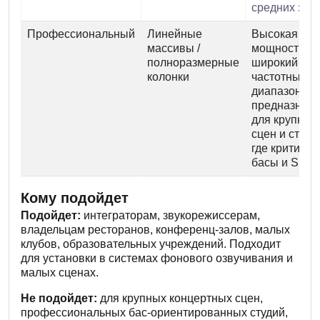
средних зало
Профессиональный
Линейные
Высокая
массивы /
мощность,
полноразмерные
широкий
колонки
частотный
диапазон,
предназнач
для крупных
сцен и студи
где критичн
басы и SPL.
Кому подойдет
Подойдет:
интеграторам, звукорежиссерам,
владельцам ресторанов, конференц-залов, малых
клубов, образовательных учреждений. Подходит
для установки в системах фонового озвучивания и
малых сценах.
Не подойдет:
для крупных концертных сцен,
профессиональных бас-ориентированных студий,