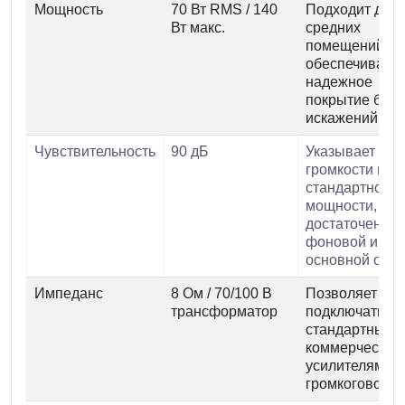
Мощность
70 Вт RMS / 140
Подходит для
Вт макс.
средних
помещений,
обеспечивает
надежное
покрытие без
искажений.
Чувствительность
90 дБ
Указывает уро
громкости при
стандартной
мощности,
достаточен дл
фоновой и
основной озву
Импеданс
8 Ом / 70/100 В
Позволяет
трансформатор
подключать к
стандартным
коммерческим
усилителям и 
громкоговорит