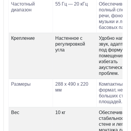
Частотный
55 Гц — 20 кГц
Обеспечивает
диапазон
полный спектр
речи, фоновой
музыки и легк
басовых парти
Крепление
Настенное с
Удобно напра
регулировкой
звук, адаптир
угла
под форму
помещения и
избегать
акустических
проблем.
Размеры
288 x 490 x 220
Компактный
мм
формат, не тр
больших стен
площадей.
Вес
10 кг
Обеспечивает
стабильность 
стене и легкос
монтажа для