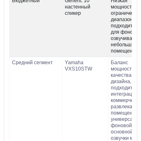
Бюджетный
Generic 10"
Низкая
настенный
мощность,
спикер
ограниченн
диапазон,
подходит то
для фоновог
озвучивания
небольших
помещений.
Средний сегмент
Yamaha
Баланс
VXS10STW
мощности,
качества и
дизайна,
подходит дл
интеграции 
коммерчески
развлекател
помещения,
универсален
фоновой и
основной
озвучки мал