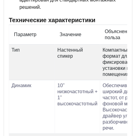
решений.
Технические характеристики
Объяснение 
Параметр
Значение
польза
Тип
Настенный
Компактный
спикер
формат для
фиксированно
установки в
помещениях.
Динамик
10"
Обеспечивает
низкочастотный +
широкий диап
1"
частот, от речи
высокочастотный
фоновой музы
Высокочастот
драйвер улуч
разборчивость
речи.