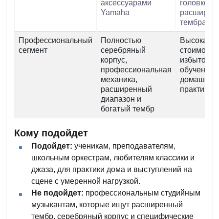
аксессуарами
головкой 
Yamaha
расширен
тембра
Профессиональный
Полностью
Высокая
сегмент
серебряный
стоимость,
корпус,
избыточна
профессиональная
обучения 
механика,
домашней
расширенный
практики
диапазон и
богатый тембр
Кому подойдет
Подойдет:
ученикам, преподавателям,
школьным оркестрам, любителям классики и
джаза, для практики дома и выступлений на
сцене с умеренной нагрузкой.
Не подойдет:
профессиональным студийным
музыкантам, которые ищут расширенный
тембр, серебряный корпус и специфические