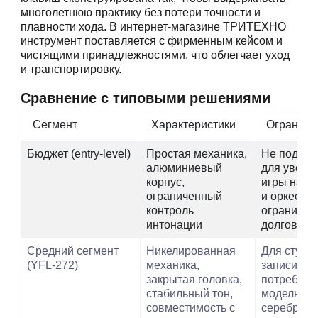
многолетнюю практику без потери точности и
плавности хода. В интернет-магазине ТРИТЕХНО
инструмент поставляется с фирменным кейсом и
чистящими принадлежностями, что облегчает уход
и транспортировку.
Сравнение с типовыми решениями
Сегмент
Характеристики
Ограниче
Бюджет (entry-level)
Простая механика,
Не подход
алюминиевый
для увере
корпус,
игры на с
ограниченный
и оркестре
контроль
ограничен
интонации
долговечн
Средний сегмент
Никелированная
Для студи
(YFL-272)
механика,
записи мо
закрытая головка,
потребова
стабильный тон,
модель с
совместимость с
серебрян