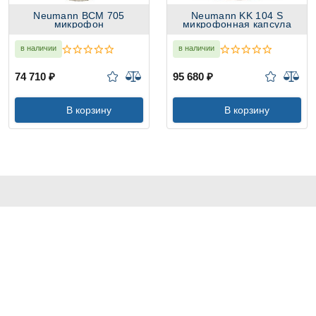
Neumann BCM 705
Neumann KK 104 S
микрофон
микрофонная капсула
в наличии
в наличии
74 710 ₽
95 680 ₽
В корзину
В корзину
КОНТАКТЫ И АДРЕС
+7 (499) 241-64-55
ДЛЯ ПОКУПАТЕЛЕЙ
info@tritechno.ru
Компания "ТРИТЕХНО"