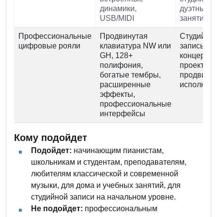
динамики,
дуэтные
USB/MIDI
занятия
Профессиональные
Продвинутая
Студийна
цифровые рояли
клавиатура NW или
запись, сц
GH, 128+
концертн
полифония,
проекты,
богатые тембры,
продвину
расширенные
исполнит
эффекты,
профессиональные
интерфейсы
Кому подойдет
Подойдет:
начинающим пианистам,
школьникам и студентам, преподавателям,
любителям классической и современной
музыки, для дома и учебных занятий, для
студийной записи на начальном уровне.
Не подойдет:
профессиональным