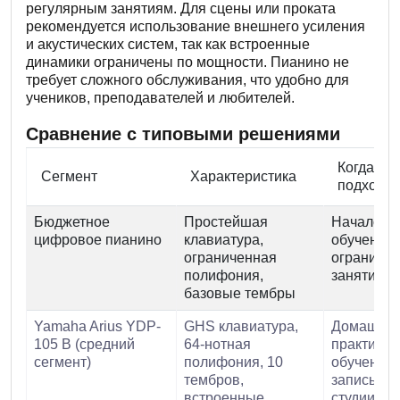
регулярным занятиям. Для сцены или проката
рекомендуется использование внешнего усиления
и акустических систем, так как встроенные
динамики ограничены по мощности. Пианино не
требует сложного обслуживания, что удобно для
учеников, преподавателей и любителей.
Сравнение с типовыми решениями
Когда
Сегмент
Характеристика
подходит
Бюджетное
Простейшая
Начало
цифровое пианино
клавиатура,
обучения,
ограниченная
ограниче
полифония,
занятия д
базовые тембры
Yamaha Arius YDP-
GHS клавиатура,
Домашня
105 B (средний
64-нотная
практика,
сегмент)
полифония, 10
обучение,
тембров,
запись в
встроенные
студии,