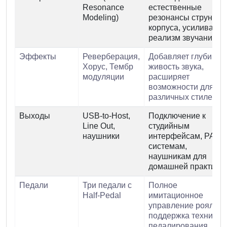
Resonance
естественные
Modeling)
резонансы струн и
корпуса, усиливает
реализм звучания
Эффекты
Реверберация,
Добавляет глубину и
Хорус, Тембр
живость звука,
модуляции
расширяет
возможности для
различных стилей
Выходы
USB-to-Host,
Подключение к
Line Out,
студийным
наушники
интерфейсам, PA-
системам,
наушникам для
домашней практики
Педали
Три педали с
Полное
Half-Pedal
имитационное
управление роялем,
поддержка техники
педалирования