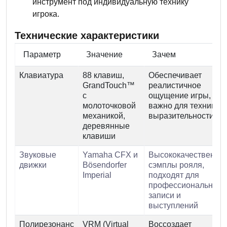
инструмент под индивидуальную технику
игрока.
Технические характеристики
Параметр
Значение
Зачем
Клавиатура
88 клавиш,
Обеспечивает
GrandTouch™
реалистичное
с
ощущение игры,
молоточковой
важно для техники и
механикой,
выразительности
деревянные
клавиши
Звуковые
Yamaha CFX и
Высококачественны
движки
Bösendorfer
сэмплы рояля,
Imperial
подходят для
профессиональной
записи и
выступлений
Полирезонанс
VRM (Virtual
Воссоздает