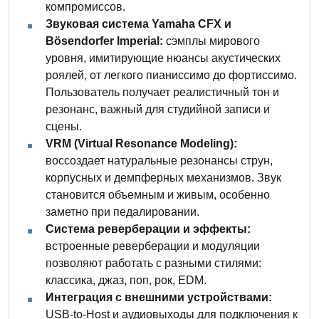
компромиссов.
Звуковая система Yamaha CFX и
Bösendorfer Imperial:
сэмплы мирового
уровня, имитирующие нюансы акустических
роялей, от легкого пианиссимо до фортиссимо.
Пользователь получает реалистичный тон и
резонанс, важный для студийной записи и
сцены.
VRM (Virtual Resonance Modeling):
воссоздает натуральные резонансы струн,
корпусных и демпферных механизмов. Звук
становится объемным и живым, особенно
заметно при педалировании.
Система реверберации и эффекты:
встроенные реверберации и модуляции
позволяют работать с разными стилями:
классика, джаз, поп, рок, EDM.
Интеграция с внешними устройствами:
USB-to-Host и аудиовыходы для подключения к