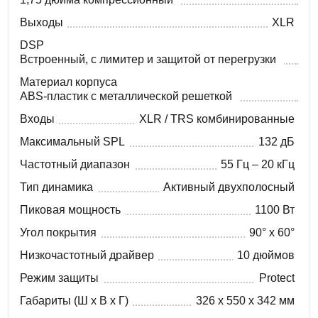
Выходы
XLR
DSP
Встроенный, с лимитер и защитой от перегрузки
Материал корпуса
ABS-пластик с металлической решеткой
Входы
XLR / TRS комбинированные
Максимальный SPL
132 дБ
Частотный диапазон
55 Гц – 20 кГц
Тип динамика
Активный двухполосный
Пиковая мощность
1100 Вт
Угол покрытия
90° x 60°
Низкочастотный драйвер
10 дюймов
Режим защиты
Protect
Габариты (Ш x В x Г)
326 x 550 x 342 мм