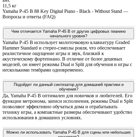
Вес
11,5 кг
Yamaha P-45 B 88 Key Digital Piano - Black - Without Stand —
Вопросы и ответы (FAQ)
Чем отличается Yamaha P-45 B от других цифровых пианино
начального уровня?
Yamaha P-45 B использует молоточковую клавиатуру Graded
Hammer Standard и стерео-сэмплы рояля, что обеспечивает
реалистичное ощущение игры и звук, близкий к
акустическому фортепиано. В отличие от более дешевых
моделей, он имеет режимы Dual и Split для обучения и игры с
несколькими тембрами одновременно.
Подойдет ли данный синтезатор для домашней практики и
обучения?
Да, Yamaha P-45 B оптимален для новичков и любителей. Его
функции метронома, записи исполнения, режимы Dual и Split
позволяют эффективно обучаться дома и отрабатывать
технику игры, а компактные размеры обеспечивают удобство
использования в домашних условиях.
Можно ли использовать Yamaha P-45 B для сцены или небольших
концертов?