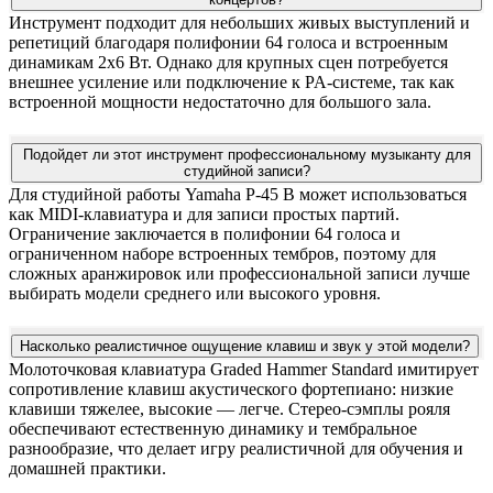
Инструмент подходит для небольших живых выступлений и
репетиций благодаря полифонии 64 голоса и встроенным
динамикам 2x6 Вт. Однако для крупных сцен потребуется
внешнее усиление или подключение к PA-системе, так как
встроенной мощности недостаточно для большого зала.
Подойдет ли этот инструмент профессиональному музыканту для
студийной записи?
Для студийной работы Yamaha P-45 B может использоваться
как MIDI-клавиатура и для записи простых партий.
Ограничение заключается в полифонии 64 голоса и
ограниченном наборе встроенных тембров, поэтому для
сложных аранжировок или профессиональной записи лучше
выбирать модели среднего или высокого уровня.
Насколько реалистичное ощущение клавиш и звук у этой модели?
Молоточковая клавиатура Graded Hammer Standard имитирует
сопротивление клавиш акустического фортепиано: низкие
клавиши тяжелее, высокие — легче. Стерео-сэмплы рояля
обеспечивают естественную динамику и тембральное
разнообразие, что делает игру реалистичной для обучения и
домашней практики.