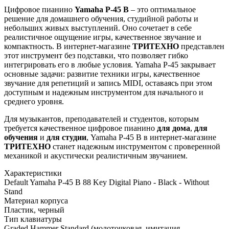
Цифровое пианино
Yamaha P-45 B
– это оптимальное
решение для домашнего обучения, студийной работы и
небольших живых выступлений. Оно сочетает в себе
реалистичное ощущение игры, качественное звучание и
компактность. В интернет-магазине
ТРИТЕХНО
представлен
этот инструмент без подставки, что позволяет гибко
интегрировать его в любые условия. Yamaha P-45 закрывает
основные задачи: развитие техники игры, качественное
звучание для репетиций и запись MIDI, оставаясь при этом
доступным и надежным инструментом для начального и
среднего уровня.
Для музыкантов, преподавателей и студентов, которым
требуется качественное цифровое пианино
для дома
,
для
обучения
и
для студии
, Yamaha P-45 B в интернет-магазине
ТРИТЕХНО
станет надежным инструментом с проверенной
механикой и акустически реалистичным звучанием.
Характеристики
Default Yamaha P-45 B 88 Key Digital Piano - Black - Without
Stand
Материал корпуса
Пластик, черный
Тип клавиатуры
Graded Hammer Standard (молоточковая, имитация