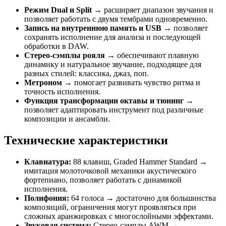
Режим Dual и Split
→ расширяет диапазон звучания и
позволяет работать с двумя тембрами одновременно.
Запись на внутреннюю память и USB
→ позволяет
сохранять исполнение для анализа и последующей
обработки в DAW.
Стерео-сэмплы рояля
→ обеспечивают плавную
динамику и натуральное звучание, подходящее для
разных стилей: классика, джаз, поп.
Метроном
→ помогает развивать чувство ритма и
точность исполнения.
Функция трансформации октавы и тюнинг
→
позволяет адаптировать инструмент под различные
композиции и ансамбли.
Технические характеристики
Клавиатура:
88 клавиш, Graded Hammer Standard →
имитация молоточковой механики акустического
фортепиано, позволяет работать с динамикой
исполнения.
Полифония:
64 голоса → достаточно для большинства
композиций, ограничения могут проявляться при
сложных аранжировках с многослойными эффектами.
Звуковая система:
Стерео-сэмплы AWM →