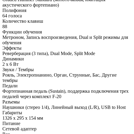
акустического фортепиано)
Полифония
64 голоса
Количество клавиш
88
Функции обучения
Метроном, Запись воспроизведения, Dual и Split режимы для
обучения
Эффекты
Реверберация (3 типа), Dual Mode, Split Mode
Динамики
2 x 6 Вт
Звуки / Тембры
Рояль, Электропианино, Орган, Струнные, Бас, Другие
тембры
Педали
Фортепианная педаль (Sustain), поддержка подключения трех
педалей через комплект F-20
Разъемы
Наушники (стерео 1/4), Линейный выход (L/R), USB to Host
Габариты
1326 x 295 x 154 мм
Питание
Сетевой адаптер