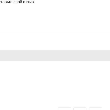
тавьте свой отзыв.
НОЕ
ДЛЯ ПОКУПАТЕЛЕЙ
ГРАФИК РАБОТЫ:
борудование
евое оборудование
Пн-Пт: 09:00 - 19:00
Сб-Вс: выходной
а
ПРИНИМАЕМ К ОПЛАТЕ: