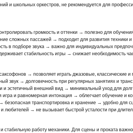
ний и школьных оркестров, не рекомендуется для професс
онтролировать громкость и оттенки → полезно для обучени
ие сложных пассажей → подходит для развития техники и
сть в подборе звука → важно для индивидуальных предпоч
держивает стабильность игры → снижает необходимость ча
саксофонов → позволяет играть джазовые, классические и 
ный звук → долговечность при регулярных занятиях и транс
и и эстетичный внешний вид → минимальный уход для долг
игра и равномерная интонация → облегчает обучение и ко
 → безопасная транспортировка и хранение → удобно для с
в и любителей → не вызывает быстрой усталости при длител
и стабильную работу механики. Для сцены и проката важно,