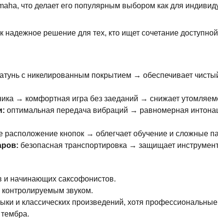
maha, что делает его популярным выбором как для индивид
надежное решение для тех, кто ищет сочетание доступной
атунь с никелированным покрытием → обеспечивает чистый,
ика → комфортная игра без заеданий → снижает утомляемо
и:
оптимальная передача вибраций → равномерная интонац
 расположение кнопок → облегчает обучение и сложные па
аров:
безопасная транспортировка → защищает инструмент 
ов и начинающих саксофонистов.
с контролируемым звуком.
узыки и классических произведений, хотя профессиональные
 тембра.