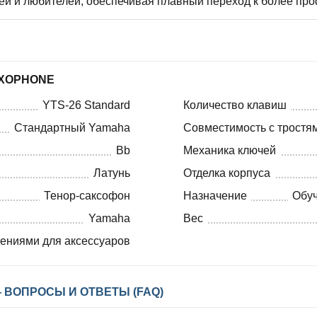
лей и любителей, обеспечивая плавный переход к более п
AXOPHONE
YTS-26 Standard
Количество клавиш
Стандартный Yamaha
Совместимость с тростя
Bb
Механика ключей
Латунь
Отделка корпуса
Тенор-саксофон
Назначение
Обуч
Yamaha
Вес
лениями для аксессуаров
 ВОПРОСЫ И ОТВЕТЫ (FAQ)