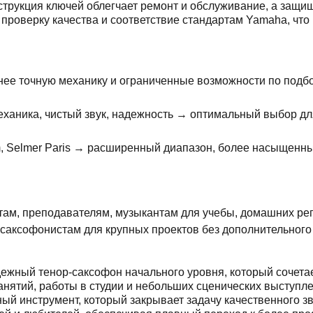
струкция ключей облегчает ремонт и обслуживание, а защ
роверку качества и соответствие стандартам Yamaha, что
нее точную механику и ограниченные возможности по подбо
аника, чистый звук, надежность → оптимальный выбор для
 Selmer Paris → расширенный диапазон, более насыщенны
ам, преподавателям, музыкантам для учебы, домашних реп
ксофонистам для крупных проектов без дополнительного 
дежный тенор-саксофон начального уровня, который сочета
занятий, работы в студии и небольших сценических выступл
 инструмент, который закрывает задачу качественного зву