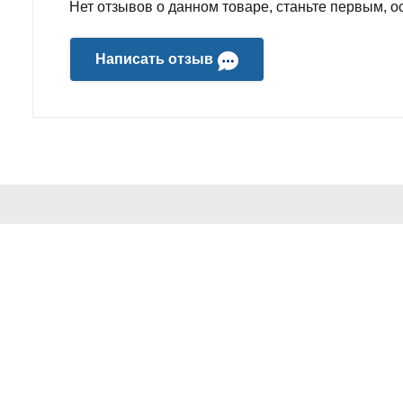
Нет отзывов о данном товаре, станьте первым, ос
Написать отзыв
ИНФОРМАЦИЯ
ПОПУЛЯР
О компании
Звуковое о
Доставка и оплата
Wi-Fi и сет
Политика Безопасности
Электроник
Условия соглашения
Контакты