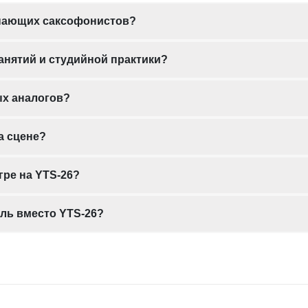
инающих саксофонистов?
анятий и студийной практики?
ых аналогов?
а сцене?
гре на YTS-26?
ль вместо YTS-26?