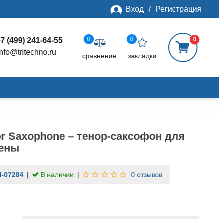
Вход
/
Регистрация
0
0
0
7 (499) 241-64-55
info@tritechno.ru
сравнение
закладки
or Saxophone – тенор-саксофон для
цены
-07284
В наличии
0 отзывов