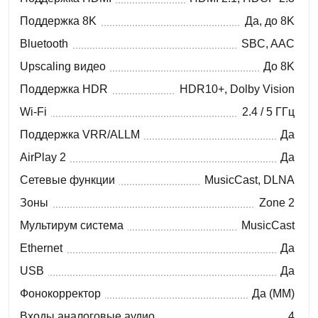
Поддержка 8K
Да, до 8K
Bluetooth
SBC, AAC
Upscaling видео
До 8K
Поддержка HDR
HDR10+, Dolby Vision
Wi-Fi
2.4 / 5 ГГц
Поддержка VRR/ALLM
Да
AirPlay 2
Да
Сетевые функции
MusicCast, DLNA
Зоны
Zone 2
Мультирум система
MusicCast
Ethernet
Да
USB
Да
Фонокорректор
Да (MM)
Входы аналоговые аудио
4