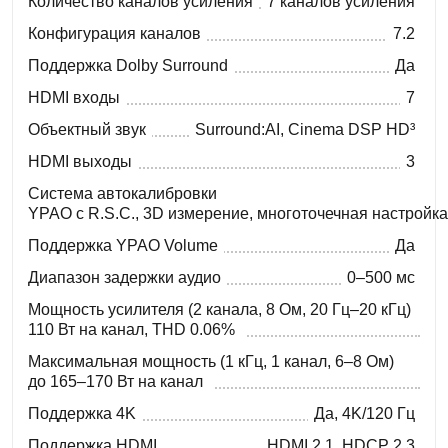
Количество каналов усиления
7 каналов усиления
Конфигурация каналов
7.2
Поддержка Dolby Surround
Да
HDMI входы
7
Объектный звук
Surround:AI, Cinema DSP HD³
HDMI выходы
3
Система автокалибровки
YPAO с R.S.C., 3D измерение, многоточечная настройка
Поддержка YPAO Volume
Да
Диапазон задержки аудио
0–500 мс
Мощность усилителя (2 канала, 8 Ом, 20 Гц–20 кГц)
110 Вт на канал, THD 0.06%
Максимальная мощность (1 кГц, 1 канал, 6–8 Ом)
до 165–170 Вт на канал
Поддержка 4K
Да, 4K/120 Гц
Поддержка HDMI
HDMI 2.1, HDCP 2.3