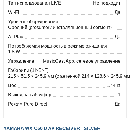
Тип использования LIVE
Не подходит
Wi-Fi
Да
Уровень оборудования
Средний (prosumer / инсталляционный сегмент)
AirPlay
Да
Потребляемая мощность в режиме ожидания
1.8 W
Управление
MusicCast App, сетевое управление
Габариты (Ш×В×Г)
215 × 51.5 × 245.9 мм (с антенной 214 × 123.6 × 245.9 мм
Вес
1.44 кг
Выход на сабвуфер
1
Режим Pure Direct
Да
YAMAHA WX-C50 D AV RECEIVER - SILVER —