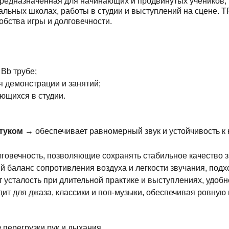
 предназначенная для начинающих и продвинутых учеников,
альных школах, работы в студии и выступлений на сцене.
добства игры и долговечности.
Bb трубе;
я демонстрации и занятий;
ющихся в студии.
туком →
обеспечивает равномерный звук и устойчивость к 
лговечность, позволяющие сохранять стабильное качество з
 баланс сопротивления воздуха и легкости звучания, подхо
усталость при длительной практике и выступлениях, удобн
ит для джаза, классики и поп-музыки, обеспечивая ровную
 перегрузки рук и дыхания.