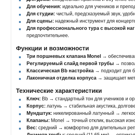
Для обучения:
идеально для учеников и препод
Для студии:
чистый, предсказуемый звук, удоб
Для сцены:
надежный инструмент для концерто
Для профессионального тура с высокой наг
предпочтительнее.
Функции и возможности
Три поршневых клапана Monel →
обеспечиваю
Регулируемый слайд первой трубы →
позвол
Классическая Bb настройка →
подходит для б
Лаконичная отделка корпуса →
защищает мета
Технические характеристики
Ключ:
Bb → стандартный тон для учеников и орк
Корпус:
латунь → стабильная акустика, долгов
Мундштук:
никелированный латунный → легкость
Клапаны:
Monel → точный отклик, высокая изн
Вес:
средний → комфортно для длительных репе
Диаметр трубы:
средний (11,65 мм) → оптимал