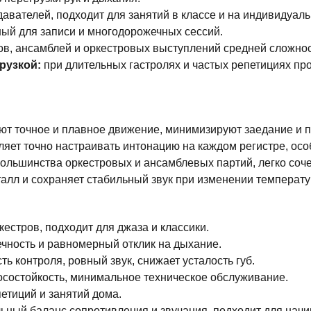
авателей, подходит для занятий в классе и на индивидуаль
ный для записи и многодорожечных сессий.
в, ансамблей и оркестровых выступлений средней сложнос
рузкой:
при длительных гастролях и частых репетициях пр
т точное и плавное движение, минимизируют заедание и п
яет точно настраивать интонацию на каждом регистре, осо
ольшинства оркестровых и ансамблевых партий, легко соче
лл и сохраняет стабильный звук при изменении температу
естров, подходит для джаза и классики.
ечность и равномерный отклик на дыхание.
 контроля, ровный звук, снижает усталость губ.
осостойкость, минимальное техническое обслуживание.
тиций и занятий дома.
ьный баланс сопротивления и звучания, подходит для нач