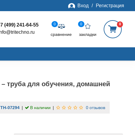
Вход
/
Регистрация
0
0
0
7 (499) 241-64-55
info@tritechno.ru
сравнение
закладки
 – труба для обучения, домашней
:
TH-07294
В наличии
0 отзывов