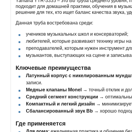
Yamaha YTR-3335 – это Bb труба среднего уровня,
подходит для домашней практики, обучения в музык
решение для тех, кто ищет баланс качества звука, у
Данная труба востребована среди:
учеников музыкальных школ и консерваторий;
любителей, которые развивают технику игры на 
преподавателей, которым нужен инструмент дл
музыкантов, выступающих на сцене и записыва
Ключевые преимущества
Латунный корпус с никелированным мундш
записи.
Медные клапаны Monel →
точный отклик и до
Средний сегмент конструкции →
оптимальный
Компактный и легкий дизайн →
минимизирует 
Сбалансированный звук Bb →
хорошо подход
Где применяется
Для дома:
ежедневная практика и обучение без